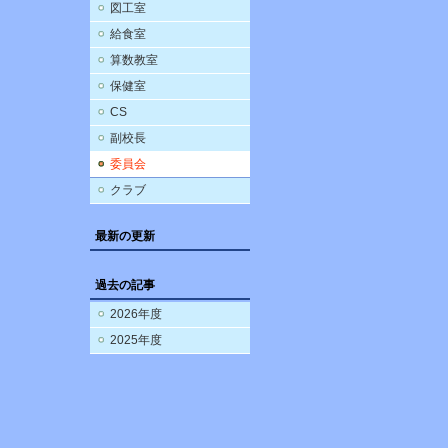
図工室
給食室
算数教室
保健室
CS
副校長
委員会
クラブ
最新の更新
過去の記事
2026年度
2025年度