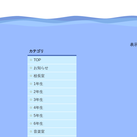
表
カテゴリ
TOP
お知らせ
校長室
1年生
2年生
3年生
4年生
5年生
6年生
音楽室