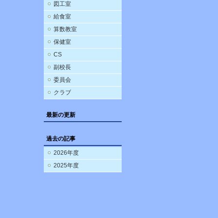
図工室
給食室
算数教室
保健室
CS
副校長
委員会
クラブ
最新の更新
過去の記事
2026年度
2025年度