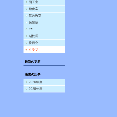
図工室
給食室
算数教室
保健室
CS
副校長
委員会
クラブ
最新の更新
過去の記事
2026年度
2025年度