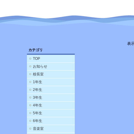
表
カテゴリ
TOP
お知らせ
校長室
1年生
2年生
3年生
4年生
5年生
6年生
音楽室