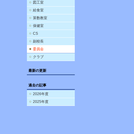
図工室
給食室
算数教室
保健室
CS
副校長
委員会
クラブ
最新の更新
過去の記事
2026年度
2025年度