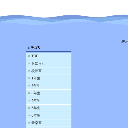
表
カテゴリ
TOP
お知らせ
校長室
1年生
2年生
3年生
4年生
5年生
6年生
音楽室