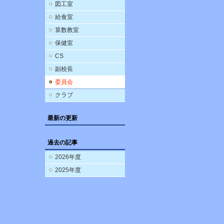
図工室
給食室
算数教室
保健室
CS
副校長
委員会
クラブ
最新の更新
過去の記事
2026年度
2025年度