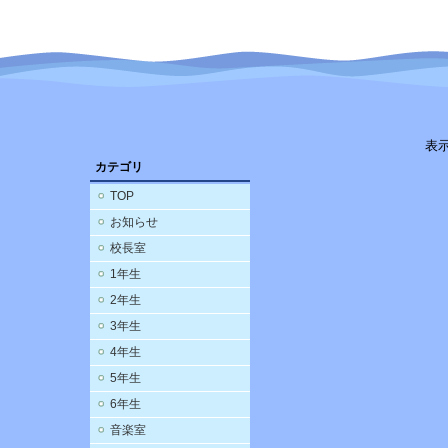
表
カテゴリ
TOP
お知らせ
校長室
1年生
2年生
3年生
4年生
5年生
6年生
音楽室