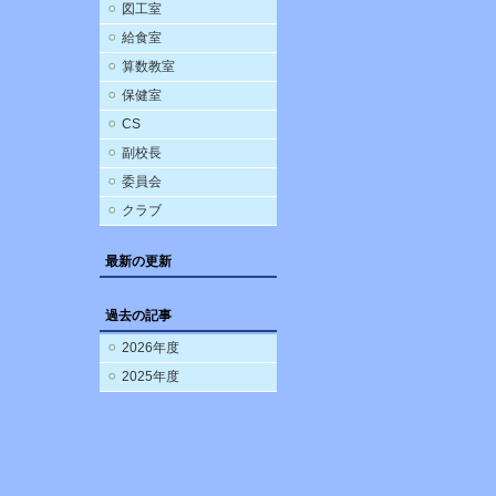
図工室
給食室
算数教室
保健室
CS
副校長
委員会
クラブ
最新の更新
過去の記事
2026年度
2025年度