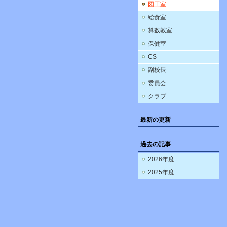
図工室
給食室
算数教室
保健室
CS
副校長
委員会
クラブ
最新の更新
過去の記事
2026年度
2025年度