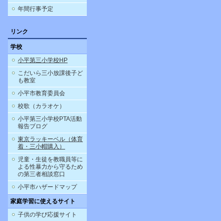
年間行事予定
リンク
学校
小平第三小学校HP
こだいら三小放課後子ど
も教室
小平市教育委員会
校歌（カラオケ）
小平第三小学校PTA活動
報告ブログ
東京ラッキーベル（体育
着・三小帽購入）
児童・生徒を教職員等に
よる性暴力から守るため
の第三者相談窓口
小平市ハザードマップ
家庭学習に使えるサイト
子供の学び応援サイト