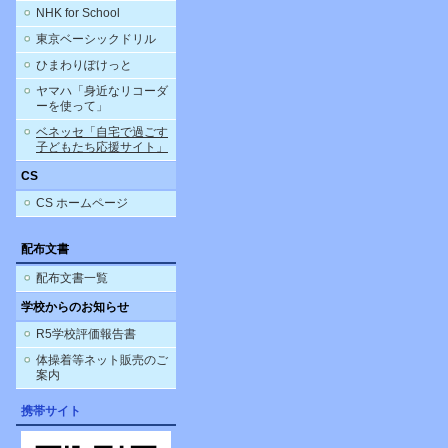
NHK for School
東京ベーシックドリル
ひまわりぽけっと
ヤマハ「身近なリコーダ
ーを使って」
ベネッセ「自宅で過ごす
子どもたち応援サイト」
CS
CS ホームページ
配布文書
配布文書一覧
学校からのお知らせ
R5学校評価報告書
体操着等ネット販売のご
案内
携帯サイト