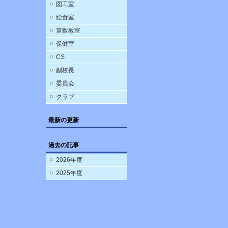
図工室
給食室
算数教室
保健室
CS
副校長
委員会
クラブ
最新の更新
過去の記事
2026年度
2025年度