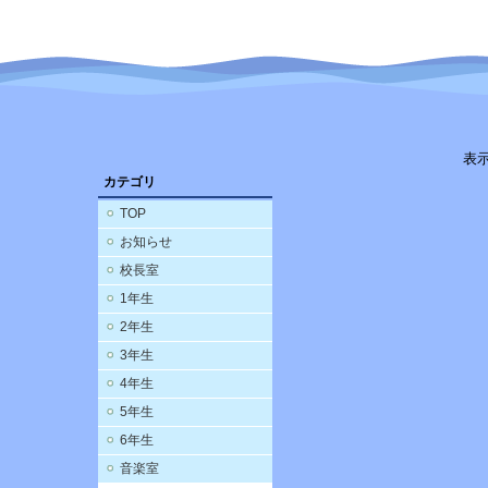
表
カテゴリ
TOP
お知らせ
校長室
1年生
2年生
3年生
4年生
5年生
6年生
音楽室