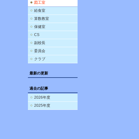
図工室
給食室
算数教室
保健室
CS
副校長
委員会
クラブ
最新の更新
過去の記事
2026年度
2025年度