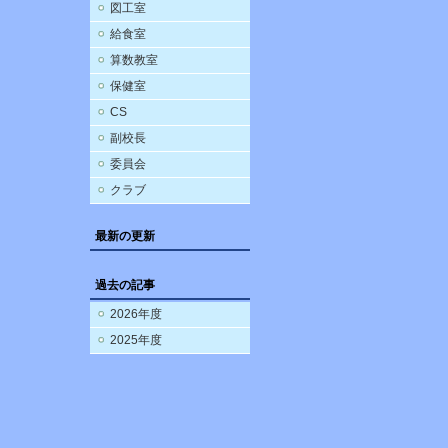
図工室
給食室
算数教室
保健室
CS
副校長
委員会
クラブ
最新の更新
過去の記事
2026年度
2025年度