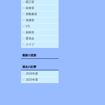
図工室
給食室
算数教室
保健室
CS
副校長
委員会
クラブ
最新の更新
過去の記事
2026年度
2025年度