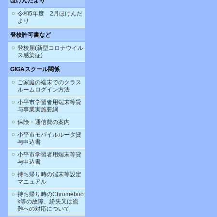
ほけんだより
令和5年度 2月ほけんだ
より
登校許可書など
登校届(新型コロナウイル
ス感染症)
GIGAスクール関係
ご家庭の端末でのクラス
ルームログイン方法
小平市学習者用端末等貸
与事業実施要綱
保険・通信費の案内
小平市モバイルルータ貸
与申込書
小平市学習者用端末等貸
与申込書
持ち帰り時の端末等設定
マニュアル
持ち帰り時のChromeboo
k等の故障、紛失又は盗
難への対応について