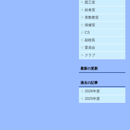
図工室
給食室
算数教室
保健室
CS
副校長
委員会
クラブ
最新の更新
過去の記事
2026年度
2025年度