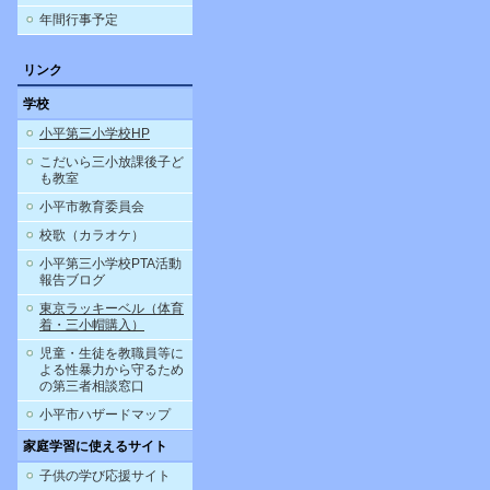
年間行事予定
リンク
学校
小平第三小学校HP
こだいら三小放課後子ど
も教室
小平市教育委員会
校歌（カラオケ）
小平第三小学校PTA活動
報告ブログ
東京ラッキーベル（体育
着・三小帽購入）
児童・生徒を教職員等に
よる性暴力から守るため
の第三者相談窓口
小平市ハザードマップ
家庭学習に使えるサイト
子供の学び応援サイト