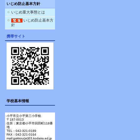
いじめ防止基本方針
いじめ重大事態とは
いじめ防止基本方
針
携帯サイト
学校基本情報
小平市立小平第三小学校
〒187-0013
住所：東京都小平市回田町118番
地
TEL：042-321-0189
FAX：042-321-0164
mail:gakkou(at)03.kodaira.ed.jp