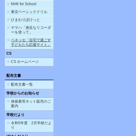
NHK for School
東京ベーシックドリル
ひまわりぽけっと
ヤマハ「身近なリコーダ
ーを使って」
ベネッセ「自宅で過ごす
子どもたち応援サイト」
CS
CS ホームページ
配布文書
配布文書一覧
学校からのお知らせ
体操着等ネット販売のご
案内
学校だより
令和5年度 2月学校だよ
り