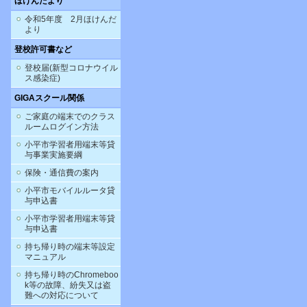
ほけんだより
令和5年度 2月ほけんだ
より
登校許可書など
登校届(新型コロナウイル
ス感染症)
GIGAスクール関係
ご家庭の端末でのクラス
ルームログイン方法
小平市学習者用端末等貸
与事業実施要綱
保険・通信費の案内
小平市モバイルルータ貸
与申込書
小平市学習者用端末等貸
与申込書
持ち帰り時の端末等設定
マニュアル
持ち帰り時のChromeboo
k等の故障、紛失又は盗
難への対応について