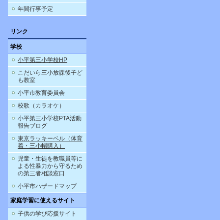
年間行事予定
リンク
学校
小平第三小学校HP
こだいら三小放課後子ど
も教室
小平市教育委員会
校歌（カラオケ）
小平第三小学校PTA活動
報告ブログ
東京ラッキーベル（体育
着・三小帽購入）
児童・生徒を教職員等に
よる性暴力から守るため
の第三者相談窓口
小平市ハザードマップ
家庭学習に使えるサイト
子供の学び応援サイト