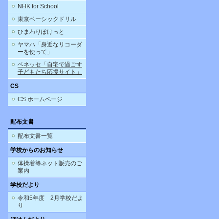
NHK for School
東京ベーシックドリル
ひまわりぽけっと
ヤマハ「身近なリコーダ
ーを使って」
ベネッセ「自宅で過ごす
子どもたち応援サイト」
CS
CS ホームページ
配布文書
配布文書一覧
学校からのお知らせ
体操着等ネット販売のご
案内
学校だより
令和5年度 2月学校だよ
り