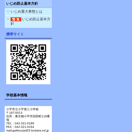
いじめ防止基本方針
いじめ重大事態とは
いじめ防止基本方
針
携帯サイト
学校基本情報
小平市立小平第三小学校
〒187-0013
住所：東京都小平市回田町118番
地
TEL：042-321-0189
FAX：042-321-0164
mail:gakkou(at)03.kodaira.ed.jp