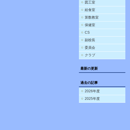
図工室
給食室
算数教室
保健室
CS
副校長
委員会
クラブ
最新の更新
過去の記事
2026年度
2025年度