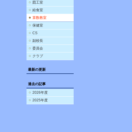
図工室
給食室
算数教室
保健室
CS
副校長
委員会
クラブ
最新の更新
過去の記事
2026年度
2025年度