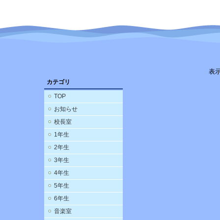
表
カテゴリ
TOP
お知らせ
校長室
1年生
2年生
3年生
4年生
5年生
6年生
音楽室