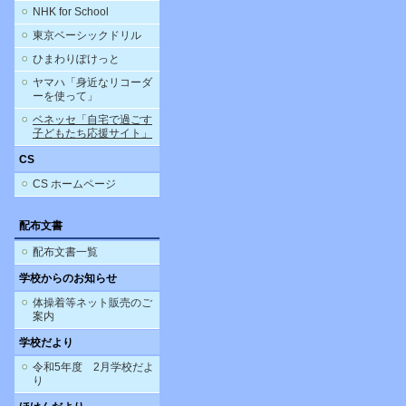
NHK for School
東京ベーシックドリル
ひまわりぽけっと
ヤマハ「身近なリコーダ
ーを使って」
ベネッセ「自宅で過ごす
子どもたち応援サイト」
CS
CS ホームページ
配布文書
配布文書一覧
学校からのお知らせ
体操着等ネット販売のご
案内
学校だより
令和5年度 2月学校だよ
り