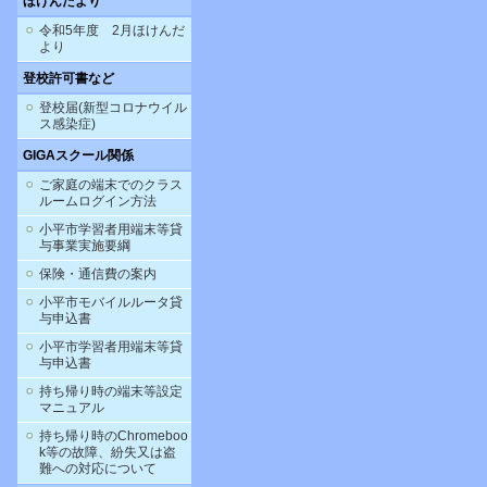
ほけんだより
令和5年度 2月ほけんだ
より
登校許可書など
登校届(新型コロナウイル
ス感染症)
GIGAスクール関係
ご家庭の端末でのクラス
ルームログイン方法
小平市学習者用端末等貸
与事業実施要綱
保険・通信費の案内
小平市モバイルルータ貸
与申込書
小平市学習者用端末等貸
与申込書
持ち帰り時の端末等設定
マニュアル
持ち帰り時のChromeboo
k等の故障、紛失又は盗
難への対応について