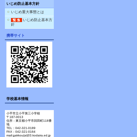
いじめ防止基本方針
いじめ重大事態とは
いじめ防止基本方
針
携帯サイト
学校基本情報
小平市立小平第三小学校
〒187-0013
住所：東京都小平市回田町118番
地
TEL：042-321-0189
FAX：042-321-0164
mail:gakkou(at)03.kodaira.ed.jp