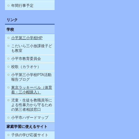
年間行事予定
リンク
学校
小平第三小学校HP
こだいら三小放課後子ど
も教室
小平市教育委員会
校歌（カラオケ）
小平第三小学校PTA活動
報告ブログ
東京ラッキーベル（体育
着・三小帽購入）
児童・生徒を教職員等に
よる性暴力から守るため
の第三者相談窓口
小平市ハザードマップ
家庭学習に使えるサイト
子供の学び応援サイト