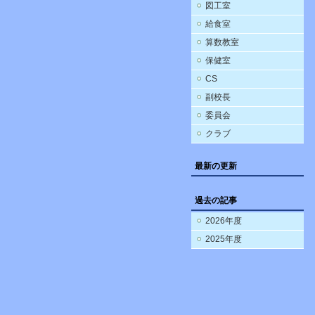
図工室
給食室
算数教室
保健室
CS
副校長
委員会
クラブ
最新の更新
過去の記事
2026年度
2025年度