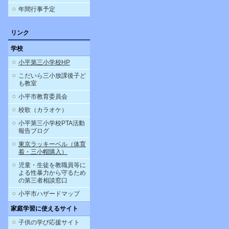
年間行事予定
リンク
学校
小平第三小学校HP
こだいら三小放課後子ど
も教室
小平市教育委員会
校歌（カラオケ）
小平第三小学校PTA活動
報告ブログ
東京ラッキーベル（体育
着・三小帽購入）
児童・生徒を教職員等に
よる性暴力から守るため
の第三者相談窓口
小平市ハザードマップ
家庭学習に使えるサイト
子供の学び応援サイト