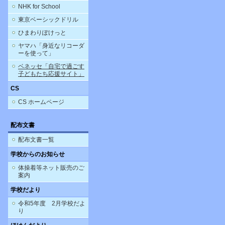
NHK for School
東京ベーシックドリル
ひまわりぽけっと
ヤマハ「身近なリコーダ
ーを使って」
ベネッセ「自宅で過ごす
子どもたち応援サイト」
CS
CS ホームページ
配布文書
配布文書一覧
学校からのお知らせ
体操着等ネット販売のご
案内
学校だより
令和5年度 2月学校だよ
り