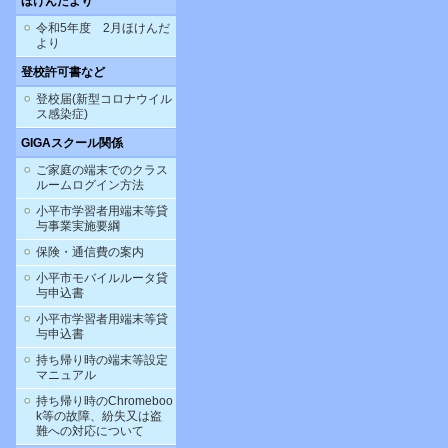
ほけんだより
令和5年度 2月ほけんだ
より
登校許可書など
登校届(新型コロナウイル
ス感染症)
GIGAスクール関係
ご家庭の端末でのクラス
ルームログイン方法
小平市学習者用端末等貸
与事業実施要綱
保険・通信費の案内
小平市モバイルルータ貸
与申込書
小平市学習者用端末等貸
与申込書
持ち帰り時の端末等設定
マニュアル
持ち帰り時のChromeboo
k等の故障、紛失又は盗
難への対応について