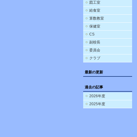
図工室
給食室
算数教室
保健室
CS
副校長
委員会
クラブ
最新の更新
過去の記事
2026年度
2025年度