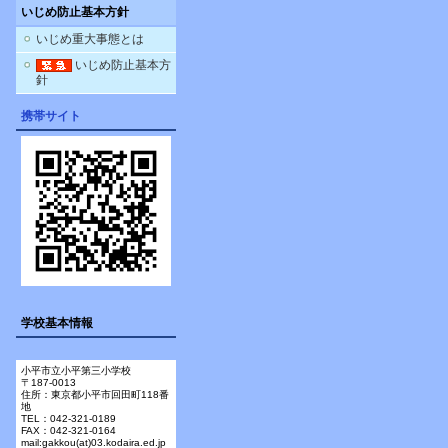
いじめ防止基本方針
いじめ重大事態とは
いじめ防止基本方
針
携帯サイト
学校基本情報
小平市立小平第三小学校
〒187-0013
住所：東京都小平市回田町118番
地
TEL：042-321-0189
FAX：042-321-0164
mail:gakkou(at)03.kodaira.ed.jp