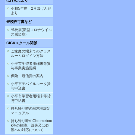
ほけんだより
令和5年度 2月ほけんだ
より
登校許可書など
登校届(新型コロナウイル
ス感染症)
GIGAスクール関係
ご家庭の端末でのクラス
ルームログイン方法
小平市学習者用端末等貸
与事業実施要綱
保険・通信費の案内
小平市モバイルルータ貸
与申込書
小平市学習者用端末等貸
与申込書
持ち帰り時の端末等設定
マニュアル
持ち帰り時のChromeboo
k等の故障、紛失又は盗
難への対応について