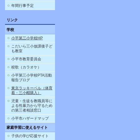
年間行事予定
リンク
学校
小平第三小学校HP
こだいら三小放課後子ど
も教室
小平市教育委員会
校歌（カラオケ）
小平第三小学校PTA活動
報告ブログ
東京ラッキーベル（体育
着・三小帽購入）
児童・生徒を教職員等に
よる性暴力から守るため
の第三者相談窓口
小平市ハザードマップ
家庭学習に使えるサイト
子供の学び応援サイト