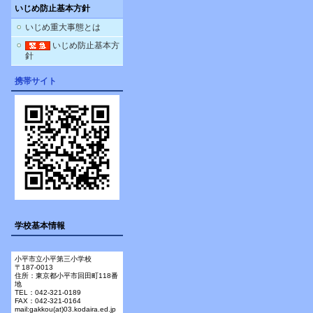
いじめ防止基本方針
いじめ重大事態とは
いじめ防止基本方
針
携帯サイト
学校基本情報
小平市立小平第三小学校
〒187-0013
住所：東京都小平市回田町118番
地
TEL：042-321-0189
FAX：042-321-0164
mail:gakkou(at)03.kodaira.ed.jp