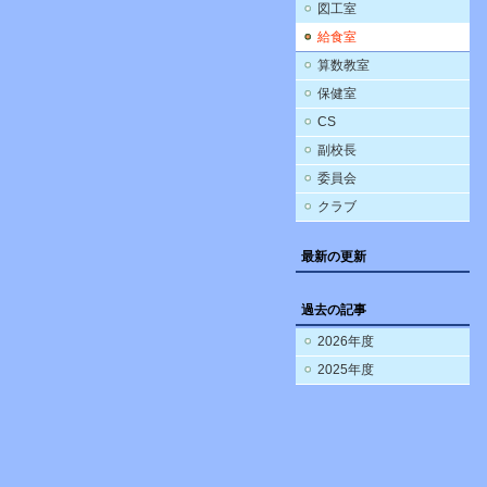
図工室
給食室
算数教室
保健室
CS
副校長
委員会
クラブ
最新の更新
過去の記事
2026年度
2025年度