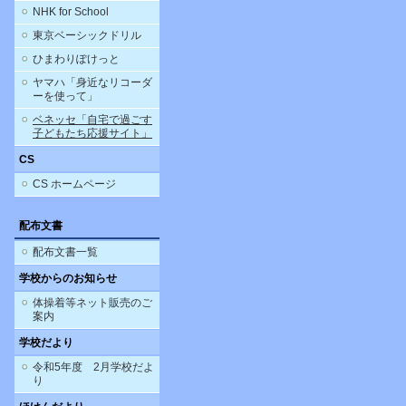
NHK for School
東京ベーシックドリル
ひまわりぽけっと
ヤマハ「身近なリコーダ
ーを使って」
ベネッセ「自宅で過ごす
子どもたち応援サイト」
CS
CS ホームページ
配布文書
配布文書一覧
学校からのお知らせ
体操着等ネット販売のご
案内
学校だより
令和5年度 2月学校だよ
り