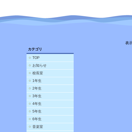
表
カテゴリ
TOP
お知らせ
校長室
1年生
2年生
3年生
4年生
5年生
6年生
音楽室