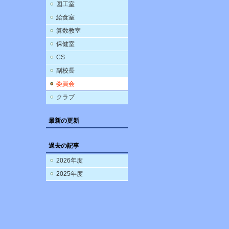
図工室
給食室
算数教室
保健室
CS
副校長
委員会
クラブ
最新の更新
過去の記事
2026年度
2025年度