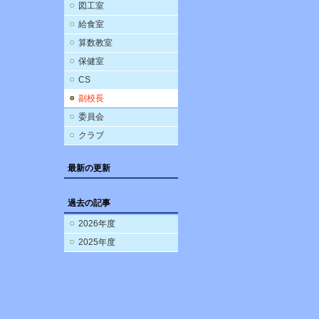
図工室
給食室
算数教室
保健室
CS
副校長
委員会
クラブ
最新の更新
過去の記事
2026年度
2025年度