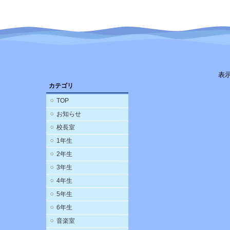
表
カテゴリ
TOP
お知らせ
校長室
1年生
2年生
3年生
4年生
5年生
6年生
音楽室