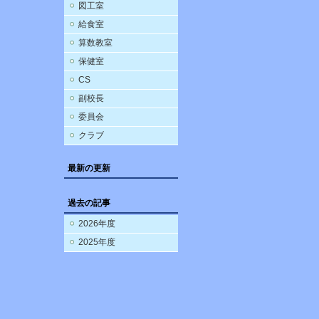
図工室
給食室
算数教室
保健室
CS
副校長
委員会
クラブ
最新の更新
過去の記事
2026年度
2025年度