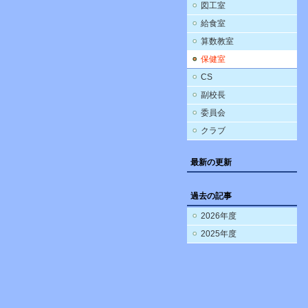
図工室
給食室
算数教室
保健室
CS
副校長
委員会
クラブ
最新の更新
過去の記事
2026年度
2025年度