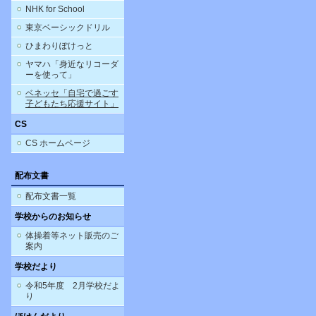
NHK for School
東京ベーシックドリル
ひまわりぽけっと
ヤマハ「身近なリコーダ
ーを使って」
ベネッセ「自宅で過ごす
子どもたち応援サイト」
CS
CS ホームページ
配布文書
配布文書一覧
学校からのお知らせ
体操着等ネット販売のご
案内
学校だより
令和5年度 2月学校だよ
り