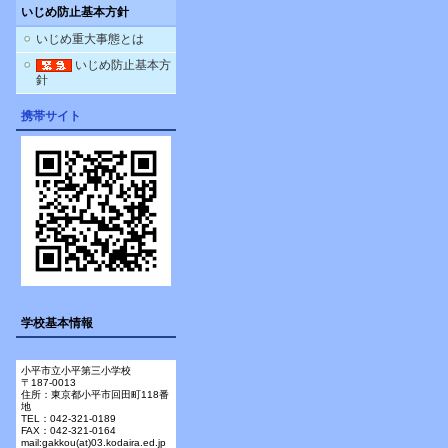
いじめ防止基本方針
いじめ重大事態とは
いじめ防止基本方
針
携帯サイト
学校基本情報
小平市立小平第三小学校
〒187-0013
住所：東京都小平市回田町118番
地
TEL：042-321-0189
FAX：042-321-0164
mail:gakkou(at)03.kodaira.ed.jp