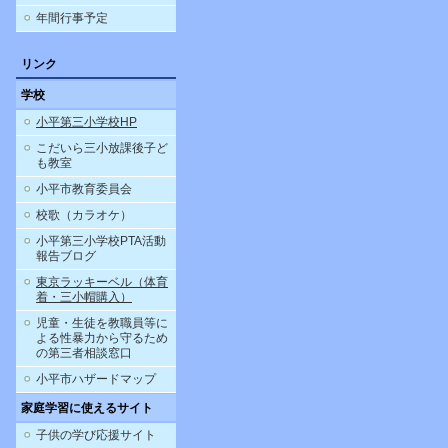
年間行事予定
リンク
学校
小平第三小学校HP
こだいら三小放課後子ど
も教室
小平市教育委員会
校歌（カラオケ）
小平第三小学校PTA活動
報告ブログ
東京ラッキーベル（体育
着・三小帽購入）
児童・生徒を教職員等に
よる性暴力から守るため
の第三者相談窓口
小平市ハザードマップ
家庭学習に使えるサイト
子供の学び応援サイト