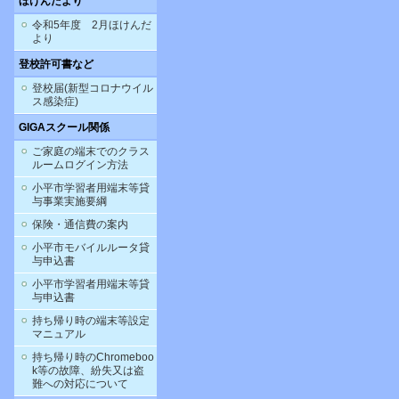
ほけんだより
令和5年度 2月ほけんだ
より
登校許可書など
登校届(新型コロナウイル
ス感染症)
GIGAスクール関係
ご家庭の端末でのクラス
ルームログイン方法
小平市学習者用端末等貸
与事業実施要綱
保険・通信費の案内
小平市モバイルルータ貸
与申込書
小平市学習者用端末等貸
与申込書
持ち帰り時の端末等設定
マニュアル
持ち帰り時のChromeboo
k等の故障、紛失又は盗
難への対応について