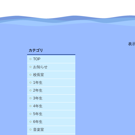
表
カテゴリ
TOP
お知らせ
校長室
1年生
2年生
3年生
4年生
5年生
6年生
音楽室