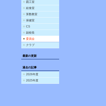
図工室
給食室
算数教室
保健室
CS
副校長
委員会
クラブ
最新の更新
過去の記事
2026年度
2025年度