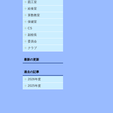
図工室
給食室
算数教室
保健室
CS
副校長
委員会
クラブ
最新の更新
過去の記事
2026年度
2025年度