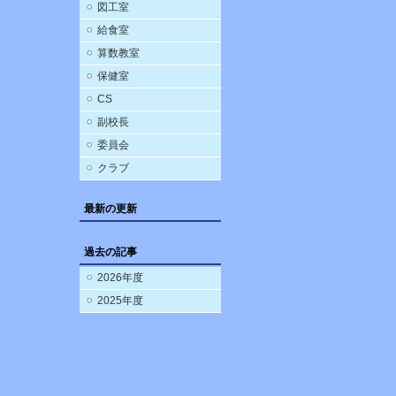
図工室
給食室
算数教室
保健室
CS
副校長
委員会
クラブ
最新の更新
過去の記事
2026年度
2025年度