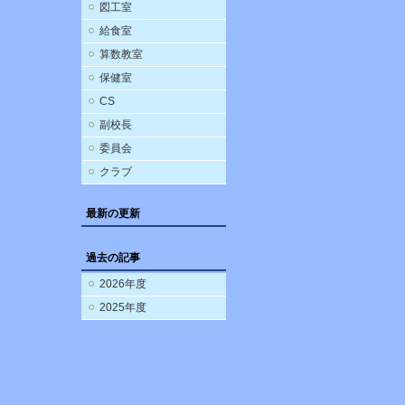
図工室
給食室
算数教室
保健室
CS
副校長
委員会
クラブ
最新の更新
過去の記事
2026年度
2025年度