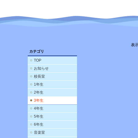
表
カテゴリ
TOP
お知らせ
校長室
1年生
2年生
3年生
4年生
5年生
6年生
音楽室