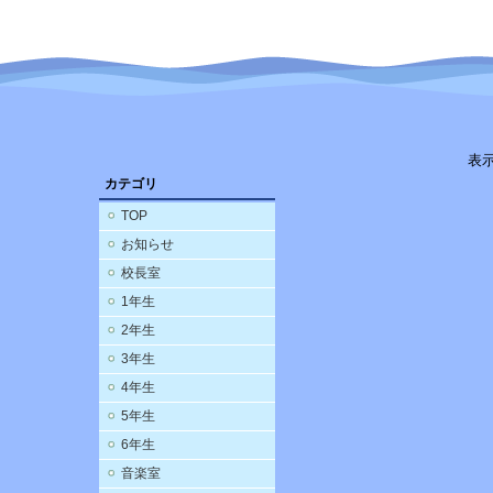
表
カテゴリ
TOP
お知らせ
校長室
1年生
2年生
3年生
4年生
5年生
6年生
音楽室