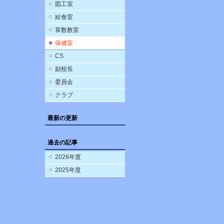
図工室
給食室
算数教室
保健室
CS
副校長
委員会
クラブ
最新の更新
過去の記事
2026年度
2025年度