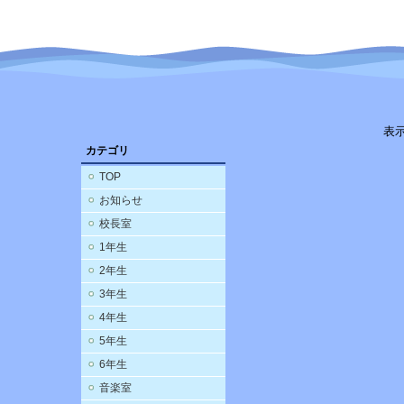
表
カテゴリ
TOP
お知らせ
校長室
1年生
2年生
3年生
4年生
5年生
6年生
音楽室