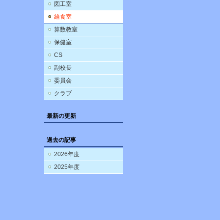
図工室
給食室
算数教室
保健室
CS
副校長
委員会
クラブ
最新の更新
過去の記事
2026年度
2025年度