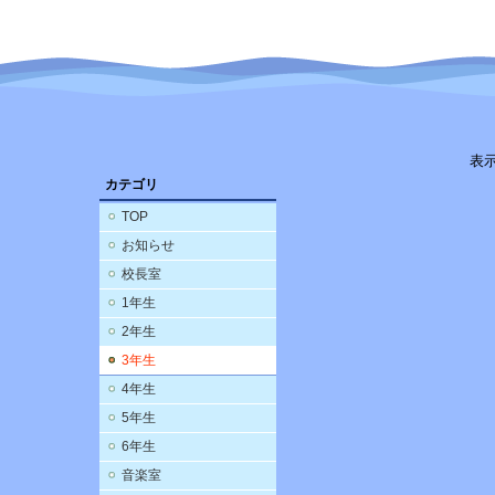
表
カテゴリ
TOP
お知らせ
校長室
1年生
2年生
3年生
4年生
5年生
6年生
音楽室