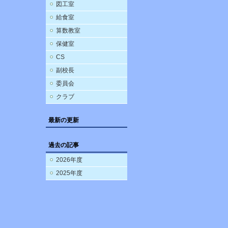
図工室
給食室
算数教室
保健室
CS
副校長
委員会
クラブ
最新の更新
過去の記事
2026年度
2025年度