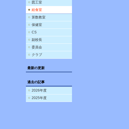
図工室
給食室
算数教室
保健室
CS
副校長
委員会
クラブ
最新の更新
過去の記事
2026年度
2025年度