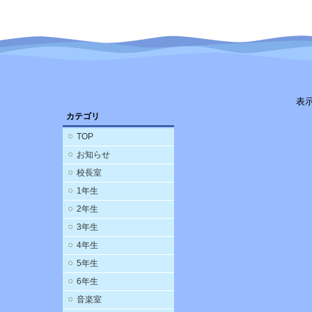
表
カテゴリ
TOP
お知らせ
校長室
1年生
2年生
3年生
4年生
5年生
6年生
音楽室