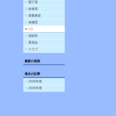
図工室
給食室
算数教室
保健室
CS
副校長
委員会
クラブ
最新の更新
過去の記事
2026年度
2025年度