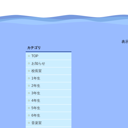
表
カテゴリ
TOP
お知らせ
校長室
1年生
2年生
3年生
4年生
5年生
6年生
音楽室