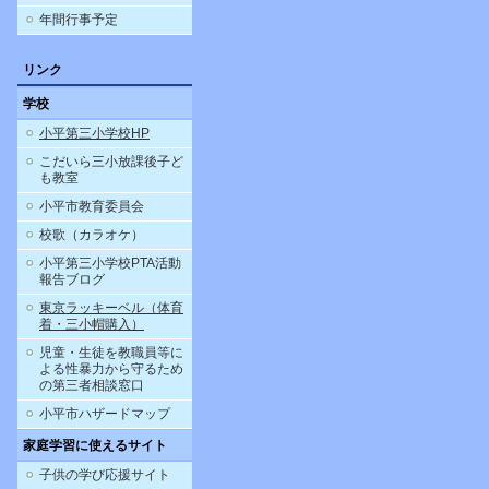
年間行事予定
リンク
学校
小平第三小学校HP
こだいら三小放課後子ど
も教室
小平市教育委員会
校歌（カラオケ）
小平第三小学校PTA活動
報告ブログ
東京ラッキーベル（体育
着・三小帽購入）
児童・生徒を教職員等に
よる性暴力から守るため
の第三者相談窓口
小平市ハザードマップ
家庭学習に使えるサイト
子供の学び応援サイト