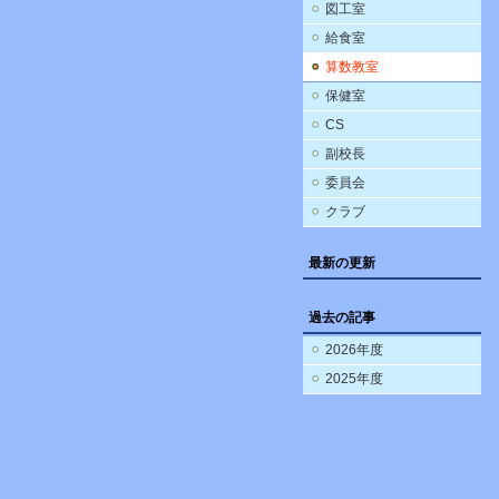
図工室
給食室
算数教室
保健室
CS
副校長
委員会
クラブ
最新の更新
過去の記事
2026年度
2025年度