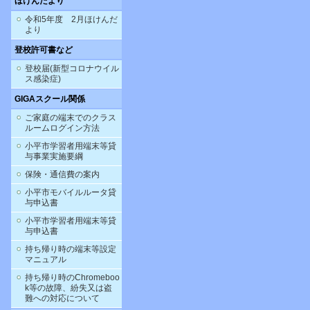
ほけんだより
令和5年度 2月ほけんだ
より
登校許可書など
登校届(新型コロナウイル
ス感染症)
GIGAスクール関係
ご家庭の端末でのクラス
ルームログイン方法
小平市学習者用端末等貸
与事業実施要綱
保険・通信費の案内
小平市モバイルルータ貸
与申込書
小平市学習者用端末等貸
与申込書
持ち帰り時の端末等設定
マニュアル
持ち帰り時のChromeboo
k等の故障、紛失又は盗
難への対応について