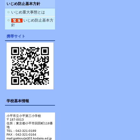
いじめ防止基本方針
いじめ重大事態とは
いじめ防止基本方
針
携帯サイト
学校基本情報
小平市立小平第三小学校
〒187-0013
住所：東京都小平市回田町118番
地
TEL：042-321-0189
FAX：042-321-0164
mail:gakkou(at)03.kodaira.ed.jp