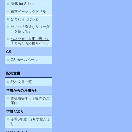
NHK for School
東京ベーシックドリル
ひまわりぽけっと
ヤマハ「身近なリコーダ
ーを使って」
ベネッセ「自宅で過ごす
子どもたち応援サイト」
CS
CS ホームページ
配布文書
配布文書一覧
学校からのお知らせ
体操着等ネット販売のご
案内
学校だより
令和5年度 2月学校だよ
り