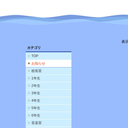
表
カテゴリ
TOP
お知らせ
校長室
1年生
2年生
3年生
4年生
5年生
6年生
音楽室