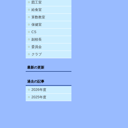
図工室
給食室
算数教室
保健室
CS
副校長
委員会
クラブ
最新の更新
過去の記事
2026年度
2025年度