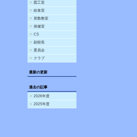
図工室
給食室
算数教室
保健室
CS
副校長
委員会
クラブ
最新の更新
過去の記事
2026年度
2025年度