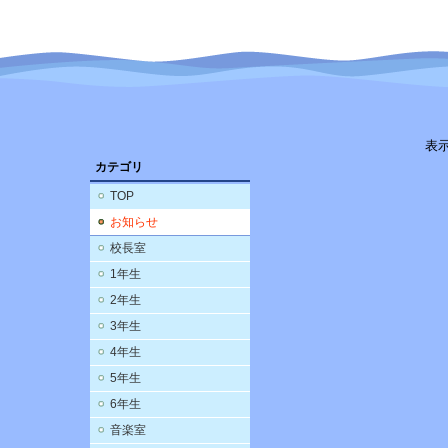
表
カテゴリ
TOP
お知らせ
校長室
1年生
2年生
3年生
4年生
5年生
6年生
音楽室