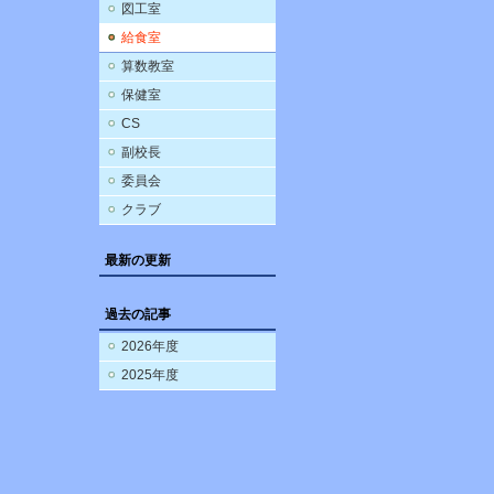
図工室
給食室
算数教室
保健室
CS
副校長
委員会
クラブ
最新の更新
過去の記事
2026年度
2025年度