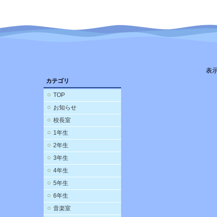
表
カテゴリ
TOP
お知らせ
校長室
1年生
2年生
3年生
4年生
5年生
6年生
音楽室