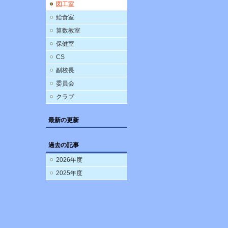
図工室
給食室
算数教室
保健室
CS
副校長
委員会
クラブ
最新の更新
過去の記事
2026年度
2025年度