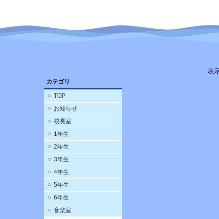
表
カテゴリ
TOP
お知らせ
校長室
1年生
2年生
3年生
4年生
5年生
6年生
音楽室