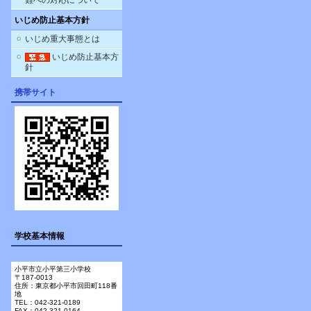
難への対応について
いじめ防止基本方針
いじめ重大事態とは
いじめ防止基本方
針
携帯サイト
学校基本情報
小平市立小平第三小学校
〒187-0013
住所：東京都小平市回田町118番
地
TEL：042-321-0189
FAX：042-321-0164