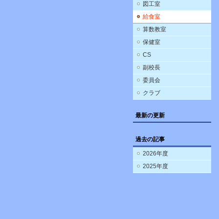
図工室
給食室
算数教室
保健室
CS
副校長
委員会
クラブ
最新の更新
過去の記事
2026年度
2025年度