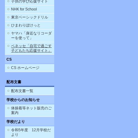
子供の学び応援サイト
NHK for School
東京ベーシックドリル
ひまわりぽけっと
ヤマハ「身近なリコーダ
ーを使って」
ベネッセ「自宅で過ごす
子どもたち応援サイト」
CS
CS ホームページ
配布文書
配布文書一覧
学校からのお知らせ
体操着等ネット販売のご
案内
学校だより
令和5年度 12月学校だ
より