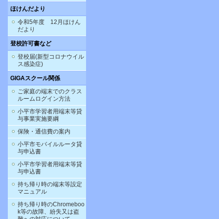
ほけんだより
令和5年度 12月ほけん
だより
登校許可書など
登校届(新型コロナウイル
ス感染症)
GIGAスクール関係
ご家庭の端末でのクラス
ルームログイン方法
小平市学習者用端末等貸
与事業実施要綱
保険・通信費の案内
小平市モバイルルータ貸
与申込書
小平市学習者用端末等貸
与申込書
持ち帰り時の端末等設定
マニュアル
持ち帰り時のChromeboo
k等の故障、紛失又は盗