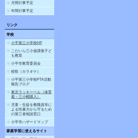
月間行事予定
年間行事予定
リンク
学校
小平第三小学校HP
こだいら三小放課後子ど
も教室
小平市教育委員会
校歌（カラオケ）
小平第三小学校PTA活動
報告ブログ
東京ラッキーベル（体育
着・三小帽購入）
児童・生徒を教職員等に
よる性暴力から守るため
の第三者相談窓口
小平市ハザードマップ
家庭学習に使えるサイト