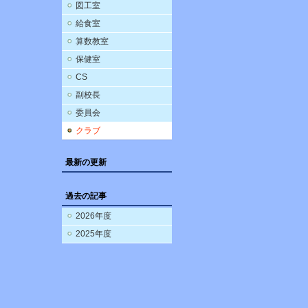
図工室
給食室
算数教室
保健室
CS
副校長
委員会
クラブ
最新の更新
過去の記事
2026年度
2025年度