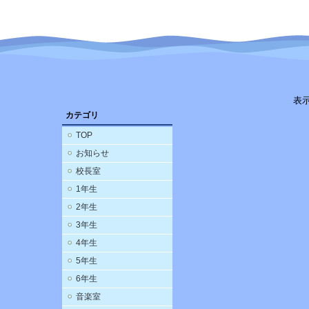
表
カテゴリ
TOP
お知らせ
校長室
1年生
2年生
3年生
4年生
5年生
6年生
音楽室