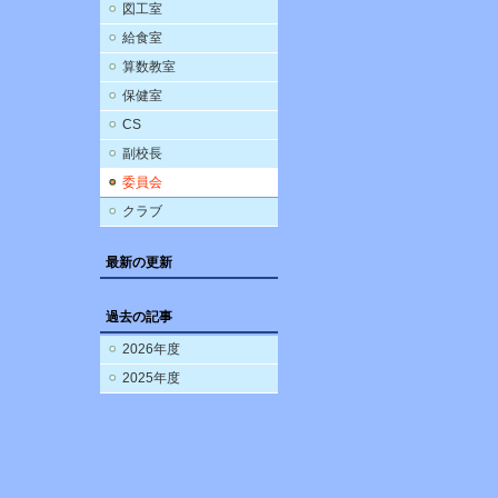
図工室
給食室
算数教室
保健室
CS
副校長
委員会
クラブ
最新の更新
過去の記事
2026年度
2025年度