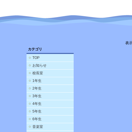
表
カテゴリ
TOP
お知らせ
校長室
1年生
2年生
3年生
4年生
5年生
6年生
音楽室