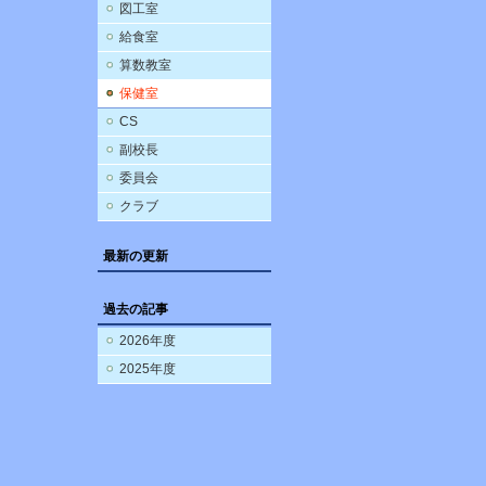
図工室
給食室
算数教室
保健室
CS
副校長
委員会
クラブ
最新の更新
過去の記事
2026年度
2025年度