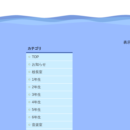
表
カテゴリ
TOP
お知らせ
校長室
1年生
2年生
3年生
4年生
5年生
6年生
音楽室