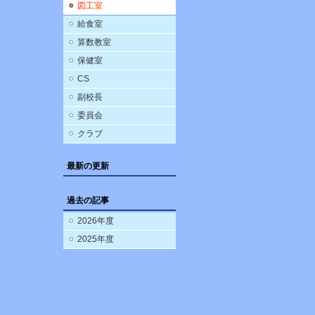
図工室
給食室
算数教室
保健室
CS
副校長
委員会
クラブ
最新の更新
過去の記事
2026年度
2025年度