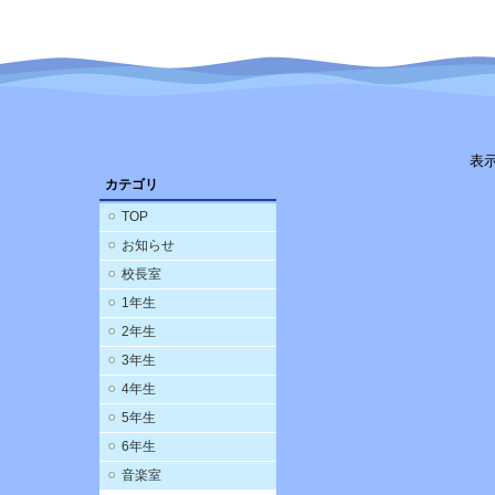
表
カテゴリ
TOP
お知らせ
校長室
1年生
2年生
3年生
4年生
5年生
6年生
音楽室