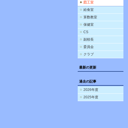
図工室
給食室
算数教室
保健室
CS
副校長
委員会
クラブ
最新の更新
過去の記事
2026年度
2025年度