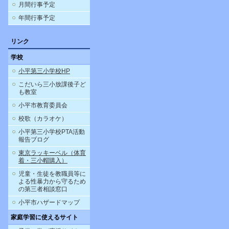
月間行事予定
年間行事予定
リンク
学校
小平第三小学校HP
こだいら三小放課後子ど
も教室
小平市教育委員会
校歌（カラオケ）
小平第三小学校PTA活動
報告ブログ
東京ラッキーベル（体育
着・三小帽購入）
児童・生徒を教職員等に
よる性暴力から守るため
の第三者相談窓口
小平市ハザードマップ
家庭学習に使えるサイト