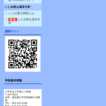
難への対応について
いじめ防止基本方針
いじめ重大事態とは
いじめ防止基本方
針
携帯サイト
学校基本情報
小平市立小平第三小学校
〒187-0013
住所：東京都小平市回田町118番
地
TEL：042-321-0189
FAX：042-321-0164