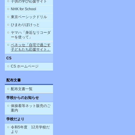
子供の学び応援サイト
NHK for School
東京ベーシックドリル
ひまわりぽけっと
ヤマハ「身近なリコーダ
ーを使って」
ベネッセ「自宅で過ごす
子どもたち応援サイト」
CS
CS ホームページ
配布文書
配布文書一覧
学校からのお知らせ
体操着等ネット販売のご
案内
学校だより
令和5年度 12月学校だ
より