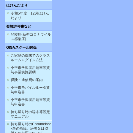
ほけんだより
令和5年度 12月ほけん
だより
登校許可書など
登校届(新型コロナウイル
ス感染症)
GIGAスクール関係
ご家庭の端末でのクラス
ルームログイン方法
小平市学習者用端末等貸
与事業実施要綱
保険・通信費の案内
小平市モバイルルータ貸
与申込書
小平市学習者用端末等貸
与申込書
持ち帰り時の端末等設定
マニュアル
持ち帰り時のChromeboo
k等の故障、紛失又は盗