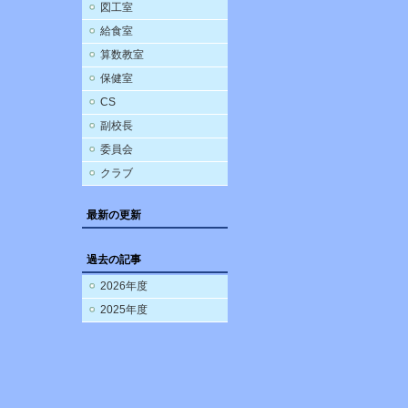
図工室
給食室
算数教室
保健室
CS
副校長
委員会
クラブ
最新の更新
過去の記事
2026年度
2025年度