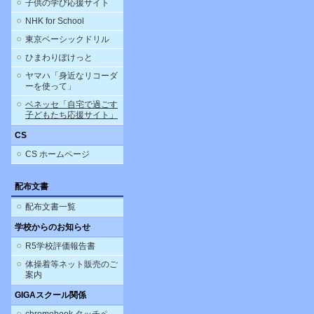
子供の学び応援サイト
NHK for School
東京ベーシックドリル
ひまわりぽけっと
ヤマハ「身近なリコーダ
ーを使って」
ベネッセ「自宅で過ごす
子どもたち応援サイト」
CS
CS ホームページ
配布文書
配布文書一覧
学校からのお知らせ
R5学校評価報告書
体操着等ネット販売のご
案内
GIGAスクール関係