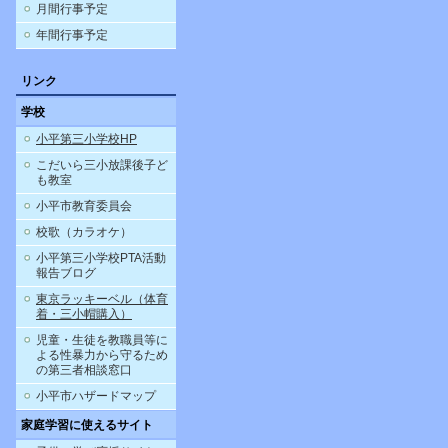
月間行事予定
年間行事予定
リンク
学校
小平第三小学校HP
こだいら三小放課後子ど
も教室
小平市教育委員会
校歌（カラオケ）
小平第三小学校PTA活動
報告ブログ
東京ラッキーベル（体育
着・三小帽購入）
児童・生徒を教職員等に
よる性暴力から守るため
の第三者相談窓口
小平市ハザードマップ
家庭学習に使えるサイト