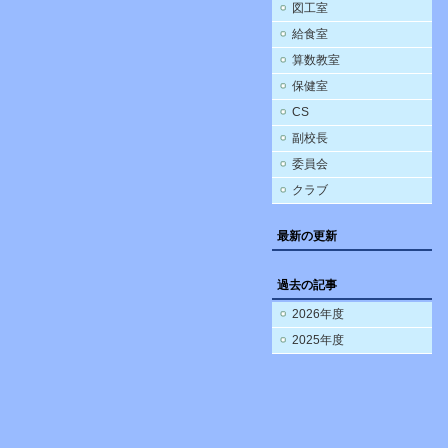
図工室
給食室
算数教室
保健室
CS
副校長
委員会
クラブ
最新の更新
過去の記事
2026年度
2025年度