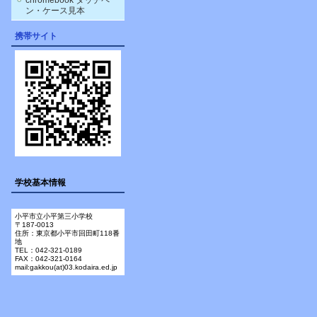
chromebook タッチペ
ン・ケース見本
携帯サイト
学校基本情報
小平市立小平第三小学校
〒187-0013
住所：東京都小平市回田町118番
地
TEL：042-321-0189
FAX：042-321-0164
mail:gakkou(at)03.kodaira.ed.jp