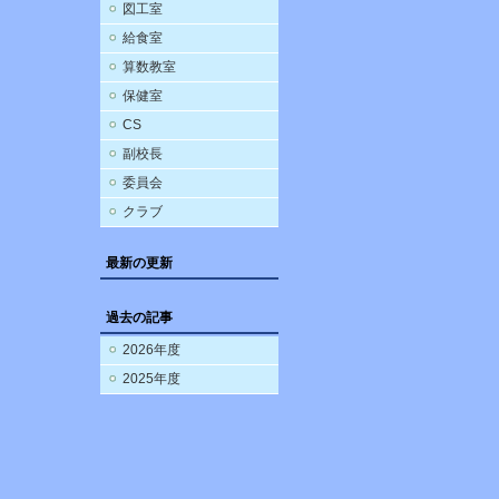
図工室
給食室
算数教室
保健室
CS
副校長
委員会
クラブ
最新の更新
過去の記事
2026年度
2025年度