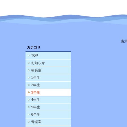
表
カテゴリ
TOP
お知らせ
校長室
1年生
2年生
3年生
4年生
5年生
6年生
音楽室