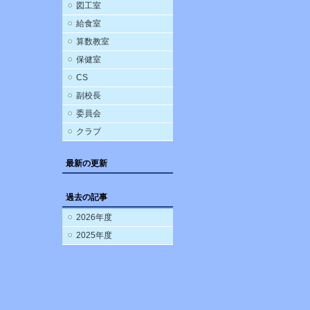
図工室
給食室
算数教室
保健室
CS
副校長
委員会
クラブ
最新の更新
過去の記事
2026年度
2025年度