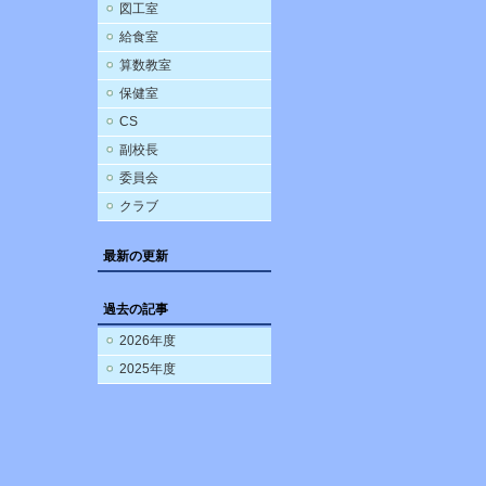
図工室
給食室
算数教室
保健室
CS
副校長
委員会
クラブ
最新の更新
過去の記事
2026年度
2025年度