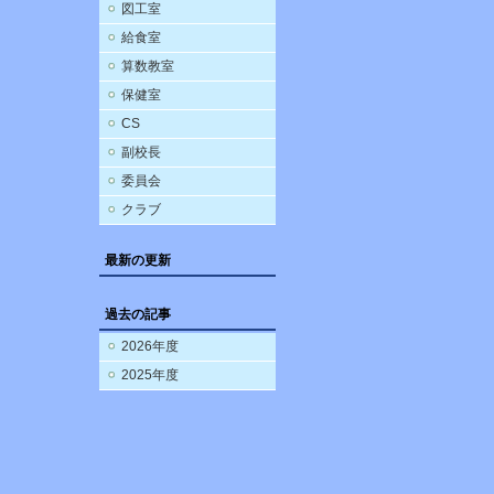
図工室
給食室
算数教室
保健室
CS
副校長
委員会
クラブ
最新の更新
過去の記事
2026年度
2025年度