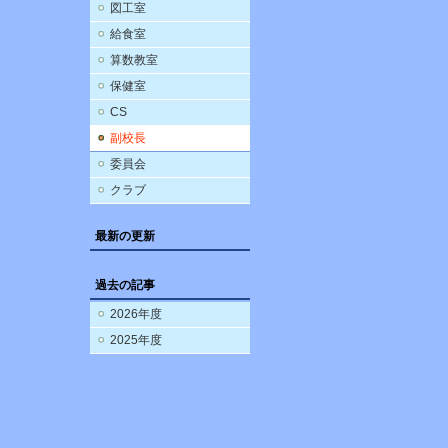
図工室
給食室
算数教室
保健室
CS
副校長
委員会
クラブ
最新の更新
過去の記事
2026年度
2025年度