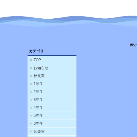
表
カテゴリ
TOP
お知らせ
校長室
1年生
2年生
3年生
4年生
5年生
6年生
音楽室