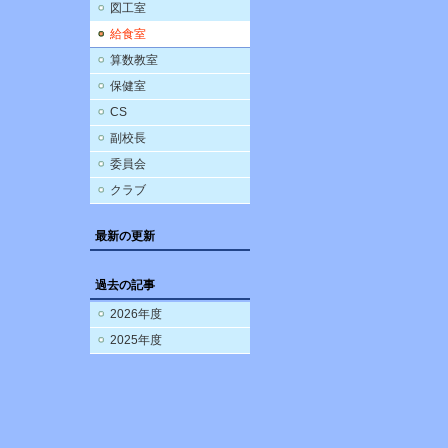
図工室
給食室
算数教室
保健室
CS
副校長
委員会
クラブ
最新の更新
過去の記事
2026年度
2025年度