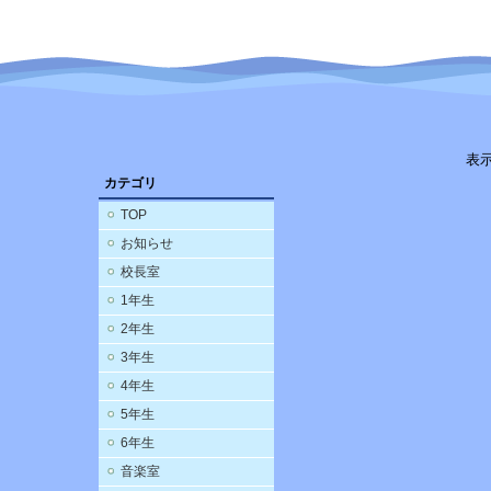
表
カテゴリ
TOP
お知らせ
校長室
1年生
2年生
3年生
4年生
5年生
6年生
音楽室