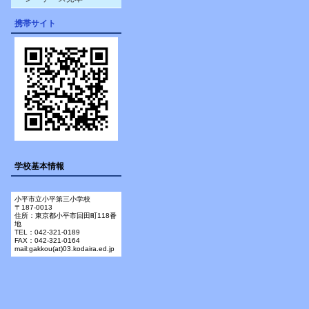
携帯サイト
学校基本情報
小平市立小平第三小学校
〒187-0013
住所：東京都小平市回田町118番
地
TEL：042-321-0189
FAX：042-321-0164
mail:gakkou(at)03.kodaira.ed.jp