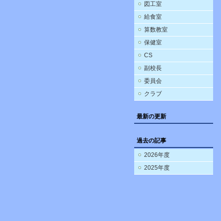
図工室
給食室
算数教室
保健室
CS
副校長
委員会
クラブ
最新の更新
過去の記事
2026年度
2025年度