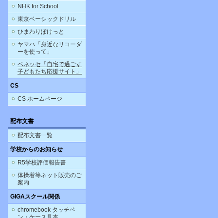
NHK for School
東京ベーシックドリル
ひまわりぽけっと
ヤマハ「身近なリコーダ
ーを使って」
ベネッセ「自宅で過ごす
子どもたち応援サイト」
CS
CS ホームページ
配布文書
配布文書一覧
学校からのお知らせ
R5学校評価報告書
体操着等ネット販売のご
案内
GIGAスクール関係
chromebook タッチペ
ン・ケース見本