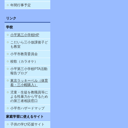
年間行事予定
リンク
学校
小平第三小学校HP
こだいら三小放課後子ど
も教室
小平市教育委員会
校歌（カラオケ）
小平第三小学校PTA活動
報告ブログ
東京ラッキーベル（体育
着・三小帽購入）
児童・生徒を教職員等に
よる性暴力から守るため
の第三者相談窓口
小平市ハザードマップ
家庭学習に使えるサイト
子供の学び応援サイト